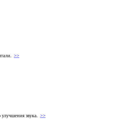
ечтали.
>>
о улучшения звука.
>>