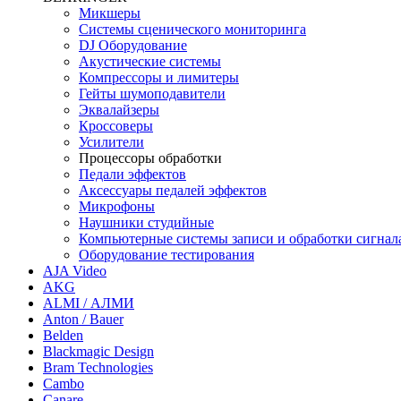
Микшеры
Системы сценического мониторинга
DJ Оборудование
Акустические системы
Компрессоры и лимитеры
Гейты шумоподавители
Эквалайзеры
Кроссоверы
Усилители
Процессоры обработки
Педали эффектов
Аксессуары педалей эффектов
Микрофоны
Наушники студийные
Компьютерные системы записи и обработки сигнал
Оборудование тестирования
AJA Video
AKG
ALMI / АЛМИ
Anton / Bauer
Belden
Blackmagic Design
Bram Technologies
Cambo
Canare