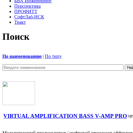
БВА Инжиниринг
Перспектива
ПРОФИТТ
СофтЛаб-НСК
Тракт
Поиск
По наименованию
|
По типу
VIRTUAL AMPLIFICATION BASS V-AMP PRO
це
Моделирующий предусилитель/ цифровой процессор эффектов с