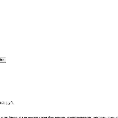
на:
руб.
 цифровым выходом для бас-гитар, электрогитар, акустически