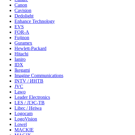
Canon
Cavision
Dedolight
Enhance Technology
EVS
FOR-A
Fujinon
Guramex
Hewlett-Packard
Hitachi
Ianiro
IDX
Ikegami
Imagine Communications
INTV / ИНТВ
JVC
Lawo
Leader Electronics
LES / ЛЭС-ТВ
Libec / Heiwa
Logocam
LogoVision
Lowel
MACKIE