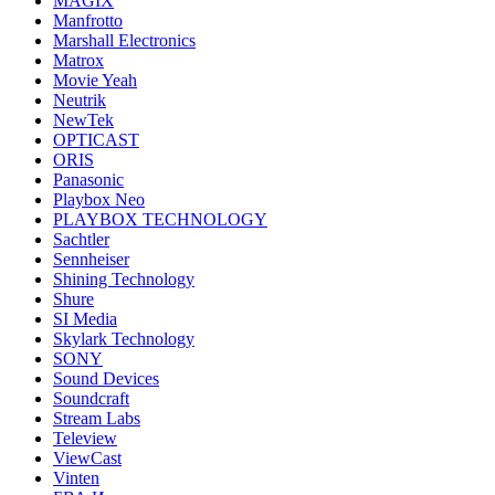
MAGIX
Manfrotto
Marshall Electronics
Matrox
Movie Yeah
Neutrik
NewTek
OPTICAST
ORIS
Panasonic
Playbox Neo
PLAYBOX TECHNOLOGY
Sachtler
Sennheiser
Shining Technology
Shure
SI Media
Skylark Technology
SONY
Sound Devices
Soundcraft
Stream Labs
Teleview
ViewCast
Vinten