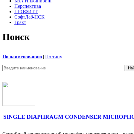
БВА Инжиниринг
Перспектива
ПРОФИТТ
СофтЛаб-НСК
Тракт
Поиск
По наименованию
|
По типу
SINGLE DIAPHRAGM CONDENSER MICROPHO
Студийный конденсаторный микрофон, направленность - кардио