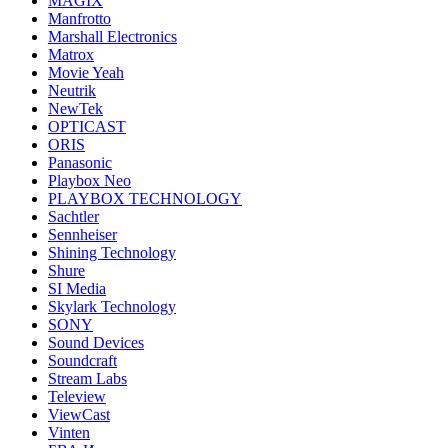
MAGIX
Manfrotto
Marshall Electronics
Matrox
Movie Yeah
Neutrik
NewTek
OPTICAST
ORIS
Panasonic
Playbox Neo
PLAYBOX TECHNOLOGY
Sachtler
Sennheiser
Shining Technology
Shure
SI Media
Skylark Technology
SONY
Sound Devices
Soundcraft
Stream Labs
Teleview
ViewCast
Vinten