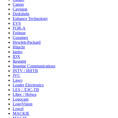
Canon
Cavision
Dedolight
Enhance Technology
EVS
FOR-A
Fujinon
Guramex
Hewlett-Packard
Hitachi
Ianiro
IDX
Ikegami
Imagine Communications
INTV / ИНТВ
JVC
Lawo
Leader Electronics
LES / ЛЭС-ТВ
Libec / Heiwa
Logocam
LogoVision
Lowel
MACKIE