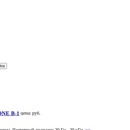
NE B-1
цена:
руб.
ида. Частотный диапазон 20 Гц - 20 кГц.
>>