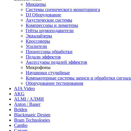
Микшеры
Системы сценического мониторинга
DJ Оборудование
Акустические системы
Компрессоры и лимитеры
Гейты шумоподавители
Эквалайзеры
Кроссоверы
Усилители
Процессоры обработки
Педали эффектов
Аксессуары педалей эффектов
Микрофоны
Наушники студийные
Компьютерные системы записи и обработки сигнал
Оборудование тестирования
AJA Video
AKG
ALMI / АЛМИ
Anton / Bauer
Belden
Blackmagic Design
Bram Technologies
Cambo
Canare