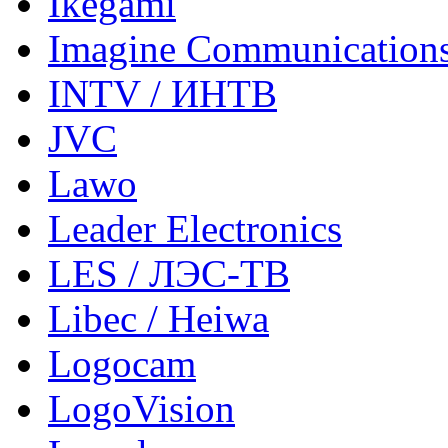
Ikegami
Imagine Communication
INTV / ИНТВ
JVC
Lawo
Leader Electronics
LES / ЛЭС-ТВ
Libec / Heiwa
Logocam
LogoVision