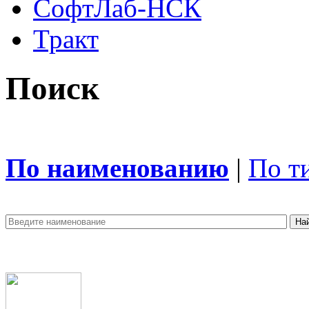
СофтЛаб-НСК
Тракт
Поиск
По наименованию
|
По т