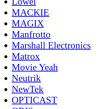
Lowel
MACKIE
MAGIX
Manfrotto
Marshall Electronics
Matrox
Movie Yeah
Neutrik
NewTek
OPTICAST