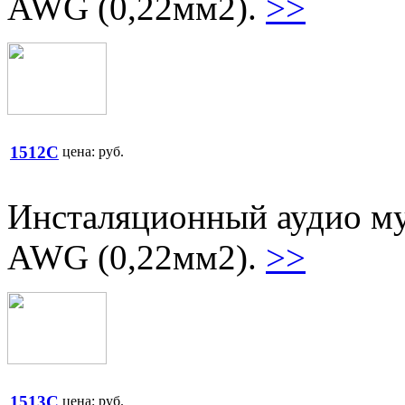
AWG (0,22мм2).
>>
1512C
цена:
руб.
Инсталяционный аудио му
AWG (0,22мм2).
>>
1513C
цена:
руб.