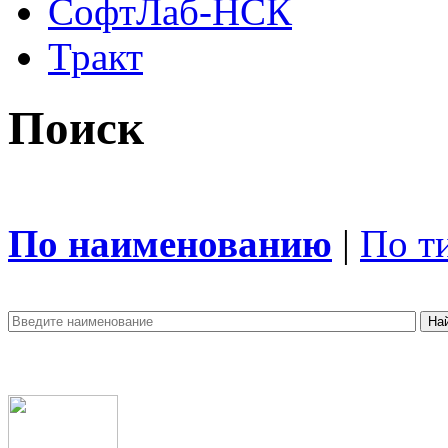
СофтЛаб-НСК
Тракт
Поиск
По наименованию
|
По т