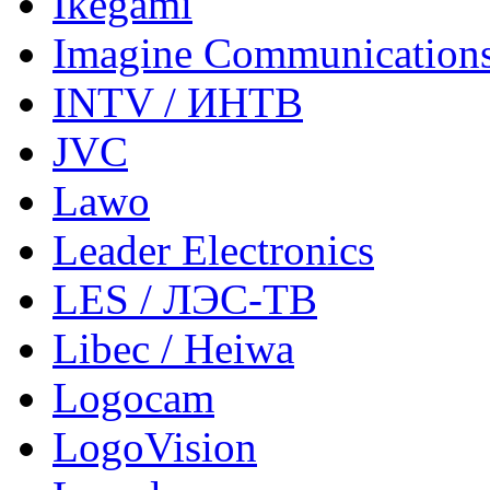
Ikegami
Imagine Communication
INTV / ИНТВ
JVC
Lawo
Leader Electronics
LES / ЛЭС-ТВ
Libec / Heiwa
Logocam
LogoVision