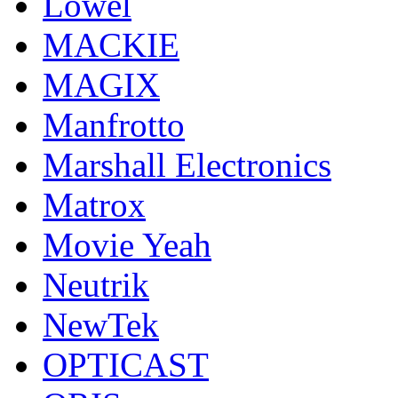
Lowel
MACKIE
MAGIX
Manfrotto
Marshall Electronics
Matrox
Movie Yeah
Neutrik
NewTek
OPTICAST