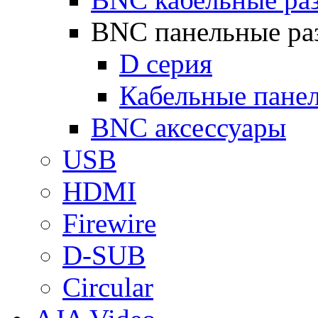
BNC панельные ра
D серия
Кабельные пане
BNC аксессуары
USB
HDMI
Firewire
D-SUB
Circular