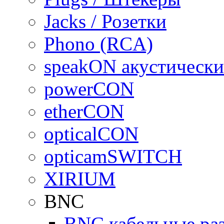
Jacks / Розетки
Phono (RCA)
speakON акустически
powerCON
etherCON
opticalCON
opticamSWITCH
XIRIUM
BNC
BNC кабельные ра