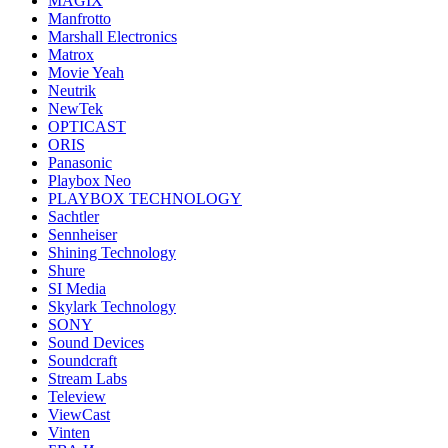
MAGIX
Manfrotto
Marshall Electronics
Matrox
Movie Yeah
Neutrik
NewTek
OPTICAST
ORIS
Panasonic
Playbox Neo
PLAYBOX TECHNOLOGY
Sachtler
Sennheiser
Shining Technology
Shure
SI Media
Skylark Technology
SONY
Sound Devices
Soundcraft
Stream Labs
Teleview
ViewCast
Vinten