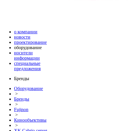
о компании
новости
проектирование
оборудование
носители
информации
специальные
предложения
Бренды
Оборудование
>
Бренды
>
Fujinon
>
Кинообъективы
>
XK Cabrio серия