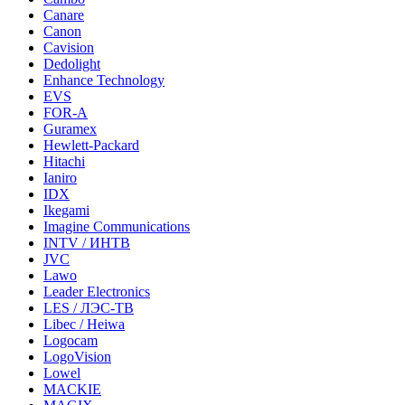
Canare
Canon
Cavision
Dedolight
Enhance Technology
EVS
FOR-A
Guramex
Hewlett-Packard
Hitachi
Ianiro
IDX
Ikegami
Imagine Communications
INTV / ИНТВ
JVC
Lawo
Leader Electronics
LES / ЛЭС-ТВ
Libec / Heiwa
Logocam
LogoVision
Lowel
MACKIE