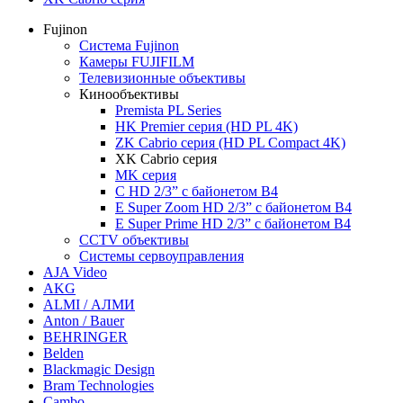
Fujinon
Система Fujinon
Камеры FUJIFILM
Телевизионные объективы
Кинообъективы
Premista PL Series
HK Premier серия (HD PL 4K)
ZK Cabrio серия (HD PL Compact 4K)
XK Cabrio серия
MK серия
С HD 2/3” с байонетом B4
E Super Zoom HD 2/3” с байонетом B4
E Super Prime HD 2/3” с байонетом B4
CCTV объективы
Системы сервоуправления
AJA Video
AKG
ALMI / АЛМИ
Anton / Bauer
BEHRINGER
Belden
Blackmagic Design
Bram Technologies
Cambo