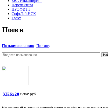
БВА Инжиниринг
Перспектива
ПРОФИТТ
СофтЛаб-НСК
Тракт
Поиск
По наименованию
|
По типу
XK6x20
цена:
руб.
Компактный и легкий кинообъектив с удобным диапазоном фок