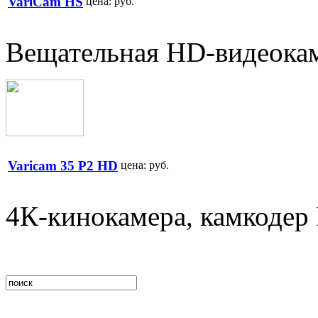
VariCam HS
цена:
руб.
Вещательная HD-видеока
Varicam 35 Р2 HD
цена:
руб.
4К-кинокамера, камкодер