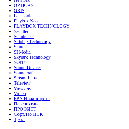
NewTek
OPTICAST
ORIS
Panasonic
Playbox Neo
PLAYBOX TECHNOLOGY
Sachtler
Sennheiser
Shining Technology
Shure
SI Media
Skylark Technology
SONY
Sound Devices
Soundcraft
Stream Labs
Teleview
ViewCast
Vinten
БВА Инжиниринг
Перспектива
ПРОФИТТ
СофтЛаб-НСК
Тракт