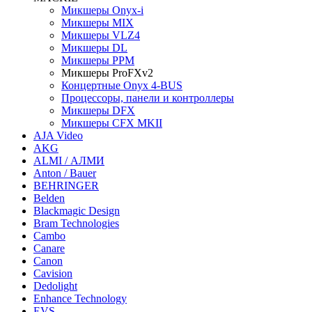
Микшеры Onyx-i
Микшеры MIX
Микшеры VLZ4
Микшеры DL
Микшеры PPM
Микшеры ProFXv2
Концертные Onyx 4-BUS
Процессоры, панели и контроллеры
Микшеры DFX
Микшеры CFX MKII
AJA Video
AKG
ALMI / АЛМИ
Anton / Bauer
BEHRINGER
Belden
Blackmagic Design
Bram Technologies
Cambo
Canare
Canon
Cavision
Dedolight
Enhance Technology
EVS