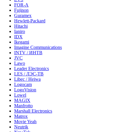
FOR-A
Fujinon
Guramex
Hewlett-Packard
Hitachi
Ianiro
IDX
Ikegami
Imagine Communications
INTV / ИНТВ
JVC
Lawo
Leader Electronics
LES / ЛЭС-ТВ
Libec / Heiwa
Logocam
LogoVision
Lowel
MAGIX
Manfrotto
Marshall Electronics
Matrox
Movie Yeah
Neutrik