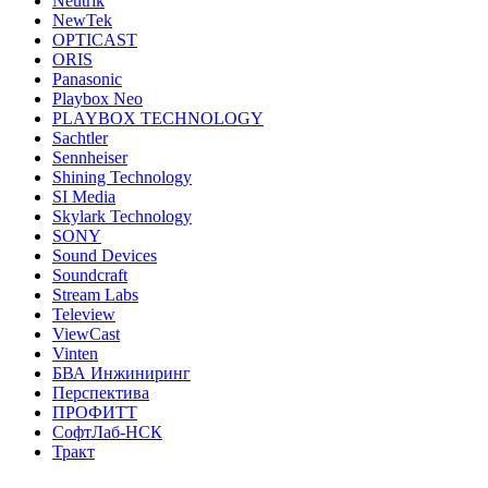
Neutrik
NewTek
OPTICAST
ORIS
Panasonic
Playbox Neo
PLAYBOX TECHNOLOGY
Sachtler
Sennheiser
Shining Technology
SI Media
Skylark Technology
SONY
Sound Devices
Soundcraft
Stream Labs
Teleview
ViewCast
Vinten
БВА Инжиниринг
Перспектива
ПРОФИТТ
СофтЛаб-НСК
Тракт