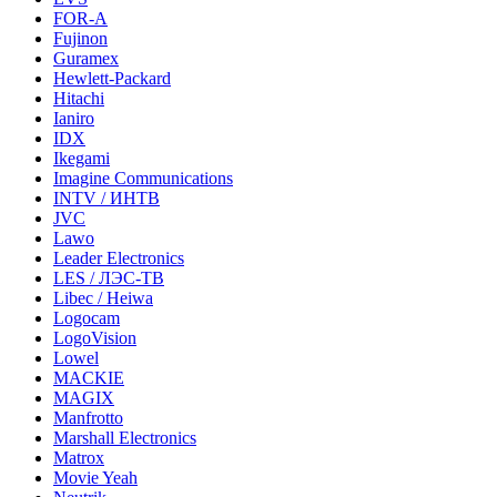
FOR-A
Fujinon
Guramex
Hewlett-Packard
Hitachi
Ianiro
IDX
Ikegami
Imagine Communications
INTV / ИНТВ
JVC
Lawo
Leader Electronics
LES / ЛЭС-ТВ
Libec / Heiwa
Logocam
LogoVision
Lowel
MACKIE
MAGIX
Manfrotto
Marshall Electronics
Matrox
Movie Yeah