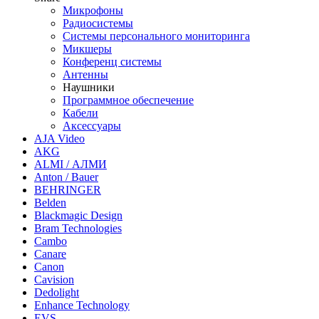
Микрофоны
Радиосистемы
Системы персонального мониторинга
Микшеры
Конференц системы
Антенны
Наушники
Программное обеспечение
Кабели
Аксессуары
AJA Video
AKG
ALMI / АЛМИ
Anton / Bauer
BEHRINGER
Belden
Blackmagic Design
Bram Technologies
Cambo
Canare
Canon
Cavision
Dedolight
Enhance Technology
EVS