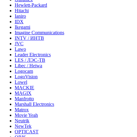
Hewlett-Packard
Hitachi
Ianiro
IDX
Ikegami
Imagine Communications
INTV / ИНТВ
JVC
Lawo
Leader Electronics
LES / ЛЭС-ТВ
Libec / Heiwa
Logocam
LogoVision
Lowel
MACKIE
MAGIX
Manfrotto
Marshall Electronics
Matrox
Movie Yeah
Neutrik
NewTek
OPTICAST