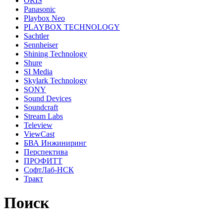
ORIS
Panasonic
Playbox Neo
PLAYBOX TECHNOLOGY
Sachtler
Sennheiser
Shining Technology
Shure
SI Media
Skylark Technology
SONY
Sound Devices
Soundcraft
Stream Labs
Teleview
ViewCast
БВА Инжиниринг
Перспектива
ПРОФИТТ
СофтЛаб-НСК
Тракт
Поиск