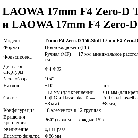
LAOWA 17mm F4 Zero-D Til
и LAOWA 17mm F4 Zero-D 
Модели
17mm F4 Zero-D Tilt-Shift
17mm F4 Zero-D 
Формат
Полнокадровый (FF)
Ручная (MF) — 17 мм, минимальное рассто
Фокусировка
см
Диапазон
Ф4-Ф22
апертуры
Угол обзора
104°
Наклон
±10°
нет
±12 мм (для креплений
±11 мм (для кре
Сдвиг
Fuji G и Hasselblad X —
Fuji G и Hasselb
±8 мм)
±8 мм)
Конфигурация
18 элементов в 12 группах
Вращения
360° (нажим — каждые 15°)
крепления
Увеличение
0,131 раза
Диаметр фильтра
Ф86 мм