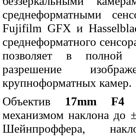
беззеркальными каме
среднеформатными сен
Fujifilm GFX и Hasselbl
среднеформатного сенсора
позволяет в полной м
разрешение изобра
крупноформатных камер.
Объектив
17mm F4 Ze
механизмом наклона до 
Шейнпроффера, накл