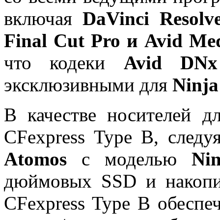
включая
DaVinci Resolv
Final Cut Pro и Avid Me
что кодеки
Avid DNx
эксклюзивными для
Ninj
В качестве носителей д
CFexpress Type B, следу
Atomos
с моделью
Ni
дюймовых SSD и накоп
CFexpress Type B обеспе