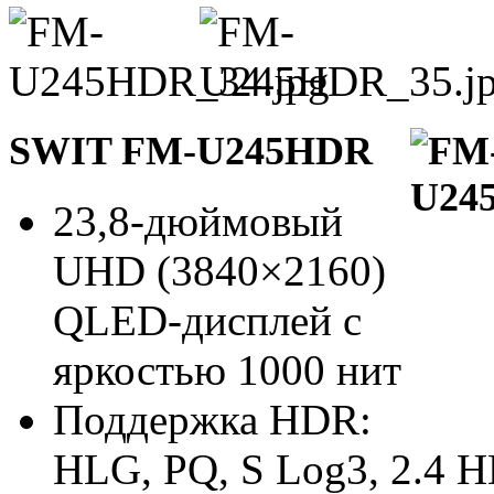
SWIT FM-U245HDR
23,8-дюймовый
UHD (3840×2160)
QLED-дисплей с
яркостью 1000 нит
Поддержка HDR:
HLG, PQ, S Log3, 2.4 