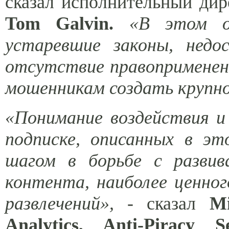
сказал исполнительный ди
Tom Galvin.
«В этом о
устаревшие законы, недо
отсутствие правоприменени
мошенникам создать крупно
«Понимание воздействия 
подписке, описанных в э
шагом в борьбе с развив
контента, наиболее ценно
развлечений»,
- сказал
Mi
Analytics, Anti-Piracy