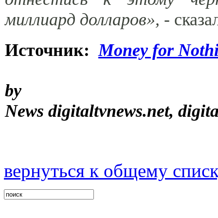
миллиард долларов»,
- сказа
Источник:
Money for Noth
by
News
digitaltvnews.net, digit
вернуться к общему спис