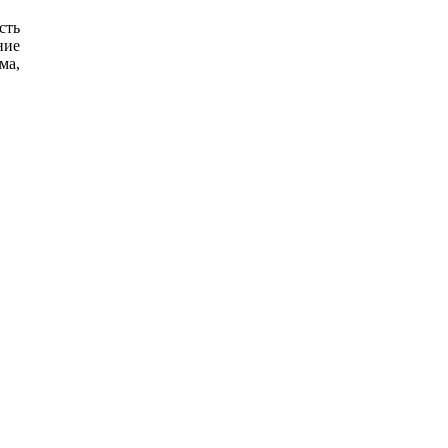
сть
ние
ма,