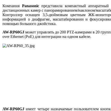
Компания
Panasonic
представила компактный аппаратный
дистанционных камер с панорамированием/наклоном/масштаб
Контроллер оснащен 3,5-дюймовым цветным ЖК-монито
информацией о диафрагме, масштабировании и фокусировк
помощью большого джойстика.
AW-RP60GJ
может управлять до 200 PTZ-камерами в 20 группа
over Ethernet (PoE) для интеграции на одном кабеле.
AW-RP60GJ
имеет четыре назначаемые пользователем кнопк