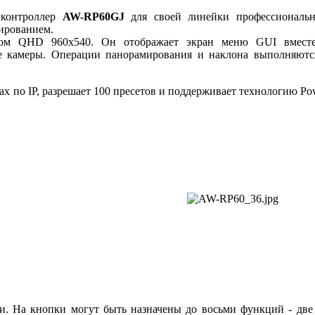
 контроллер
AW-RP60GJ
для своей линейки профессиональ
ированием.
ром QHD 960x540. Он отображает экран меню GUI вмест
е камеры. Операции панорамирования и наклона выполняютс
х по IP, разрешает 100 пресетов и поддерживает технологию Po
и. На кнопки могут быть назначены до восьми функций - две