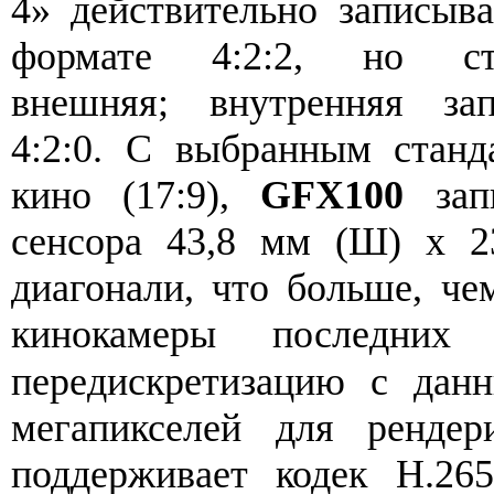
4» действительно записыв
формате 4:2:2, но с
внешняя; внутренняя за
4:2:0. С выбранным стан
кино (17:9),
GFX100
запи
сенсора 43,8 мм (Ш) x 2
диагонали, что больше, че
кинокамеры последни
передискретизацию с дан
мегапикселей для ренде
поддерживает кодек H.2