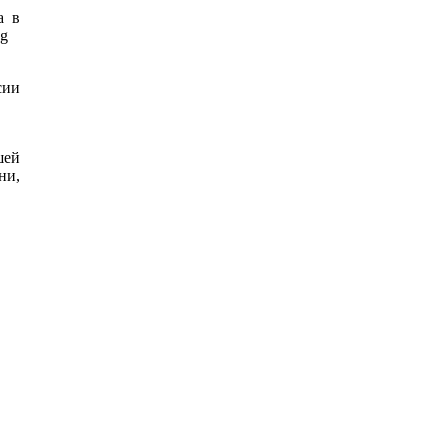
а в
ng
сии
шей
ни,