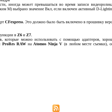
сти, иногда может превышаться во время записи видеоролик
жим M) выбрано значение Вкл, если включен активный D-Lighti
арт
CFexpress
. Это должно было быть включено в прошивку вер
функции в
Z6
и
Z7
.
в, которые можно использовать с помощью адаптеров, хоро
си
ProRes RAW
на
Atomos Ninja V
(в любом месте съемки), о