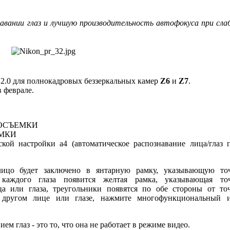
авании глаз и лучшую производительность автофокуса при сла
.0 для полнокадровых беззеркальных камер
Z6
и
Z7
.
 феврале.
ОТОСЪЕМКИ
ЕМКИ
кой настройки a4 (автоматическое распознавание лица/глаз 
 лицо будет заключено в янтарную рамку, указывающую то
 каждого глаза появится желтая рамка, указывающая то
а или глаза, треугольники появятся по обе стороны от то
 другом лице или глазе, нажмите многофункциональный 
м глаз - это то, что она не работает в режиме видео.