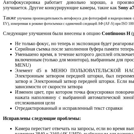
Автофокусировка работает довольно хорошо, а произво
улучшается. Другие конкурирующие камеры, такие как
Sony a7
Также
улучшена производительность автофокуса для фотографий и видеороликов с
EV), измеренная в режиме фотосъемки с одиночной следящей АФ (AF-S) при ISO 100 и
Следующие улучшения были внесены в опцию
Continuous H
(
Не только фокус, но теперь и экспозиция будет реагиров
Серийная съемка после заполнения буфера памяти теперь 
Уменьшено время, в течение которого дисплей отключае
включенным (только для монитора), выбранным дл
MENU)
Элемент d5 в МЕНЮ ПОЛЬЗОВАТЕЛЬСКОЙ НАСТ
Электронным затвором передней шторки, был переимен
затвор и Электронный затвор передней шторки. Если вы
зависимости от скорости затвора
Изменен цвет, при котором точка фокусировки поворачи
нажата наполовину с выбранной автоматической зоно
отслеживания цели
Отредактированный и исправленный текст справки
Исправлены следующие проблемы:
Камера перестает отвечать на запросы, если во время
размером 3840 x 2160 (4K UHD), выбранным для размера