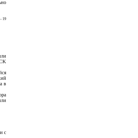
ьно
- 19
или
ACK
ся
кий
а в
ора
или
и с