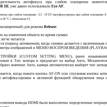
дительность автофокуса при слабом освещении значител
R III
, уже давно использовали
Eye AF
.
нятых при слабом освещении: -3,5 - 19 EV (автофокусировка при слабом освещении -6 
 20 °C с объективом f/2.
расширенный) для режима
Release
:
ать на изменения объекта во время съемки
легче читается
тся (период затемнения), когда снимки делаются с включенным 
я просмотра изображений в МЕНЮ ВОСПРОИЗВЕДЕНИЯ (PLAYB
РОЙКИ (CUSTOM SETTING MENU), ранее называвший
ован в Тип затвора и предлагает на выбор Авто, Механичес
брано значение Авто, камера автоматически выберет тип затвор
вается, когда нажата кнопка AF-ON или спусковая кнопка затв
й автофокусировки и активной функцией обнаружения лица 
 выполнения вывода HDMI были выполнены определенные операци
 кадра