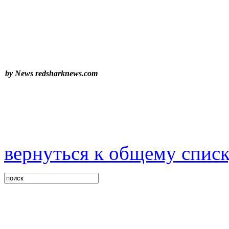
by News
redsharknews.com
вернуться к общему спис