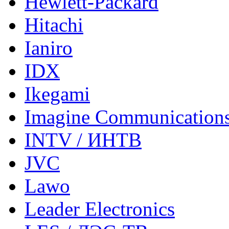
Hewlett-Packard
Hitachi
Ianiro
IDX
Ikegami
Imagine Communication
INTV / ИНТВ
JVC
Lawo
Leader Electronics