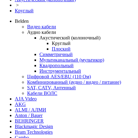
>
Круглый
Belden
Видео кабели
Аудио кабели
Акустический (колоночный)
Круглый
Плоский
Симметричный
Мультиканальный (мультикор)
Квадропольный
Инструментальный
Цифровой AES/EBU (110 Ом)
Комбинированный (аудио / видео / питание)
SAT, CATV, Антенный
Кабели ВОЛС
AJA Video
AKG
ALMI / АЛМИ
Anton / Bauer
BEHRINGER
Blackmagic Design
Bram Technologies
Cambo