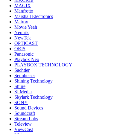
MACKIE
MAGIX
Manfrotto
Marshall Electronics
Matrox
Movie Yeah
Neutrik
NewTek
OPTICAST
ORIS
Panasonic
Playbox Neo
PLAYBOX TECHNOLOGY
Sachtler
Sennheiser
Shining Technology
Shure
SI Media
Skylark Technology
SONY
Sound Devices
Soundcraft
Stream Labs
Teleview
ViewCast