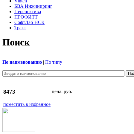
Vinten
БВА Инжиниринг
Перспектива
ПРОФИТТ
СофтЛаб-НСК
Тракт
Поиск
По наименованию
|
По типу
8473
цена:
руб.
поместить в избранное