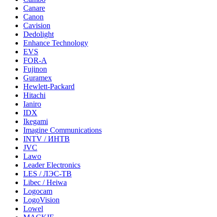
Canare
Canon
Cavision
Dedolight
Enhance Technology
EVS
FOR-A
Fujinon
Guramex
Hewlett-Packard
Hitachi
Ianiro
IDX
Ikegami
Imagine Communications
INTV / ИНТВ
JVC
Lawo
Leader Electronics
LES / ЛЭС-ТВ
Libec / Heiwa
Logocam
LogoVision
Lowel