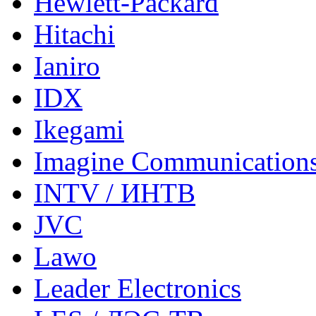
Hewlett-Packard
Hitachi
Ianiro
IDX
Ikegami
Imagine Communication
INTV / ИНТВ
JVC
Lawo
Leader Electronics