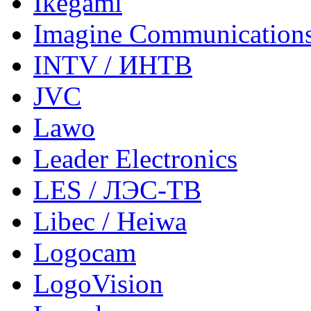
Ikegami
Imagine Communication
INTV / ИНТВ
JVC
Lawo
Leader Electronics
LES / ЛЭС-ТВ
Libec / Heiwa
Logocam
LogoVision