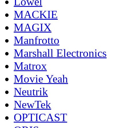
Lowel
MACKIE
MAGIX
Manfrotto
Marshall Electronics
Matrox
Movie Yeah
Neutrik
NewTek
OPTICAST