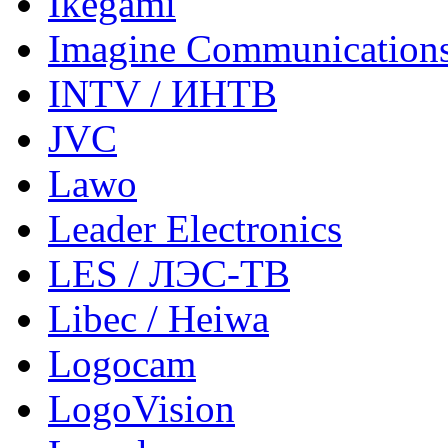
Ikegami
Imagine Communication
INTV / ИНТВ
JVC
Lawo
Leader Electronics
LES / ЛЭС-ТВ
Libec / Heiwa
Logocam
LogoVision