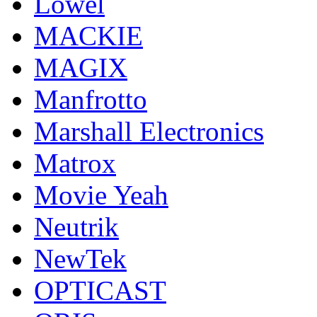
Lowel
MACKIE
MAGIX
Manfrotto
Marshall Electronics
Matrox
Movie Yeah
Neutrik
NewTek
OPTICAST