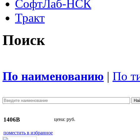
СофтЛаб-НСК
Тракт
Поиск
По наименованию
|
По т
1406B
цена:
руб.
поместить в избранное