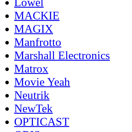
Lowel
MACKIE
MAGIX
Manfrotto
Marshall Electronics
Matrox
Movie Yeah
Neutrik
NewTek
OPTICAST