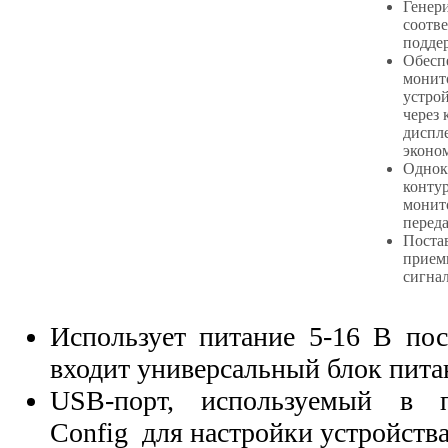
Генер
соотв
подде
Обесп
монит
устро
через 
диспл
эконо
Однок
контур
монит
переда
Поста
приемн
сигна
Использует питание 5-16 В пос
входит универсальный блок пит
USB-порт, используемый в
Config для настройки устройств