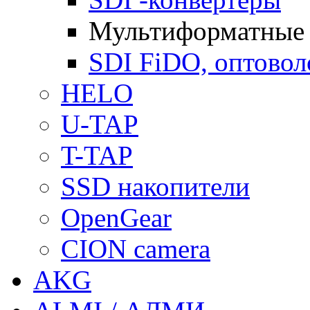
Мультиформатные
SDI FiDO, оптово
HELO
U-TAP
T-TAP
SSD накопители
OpenGear
CION camera
AKG