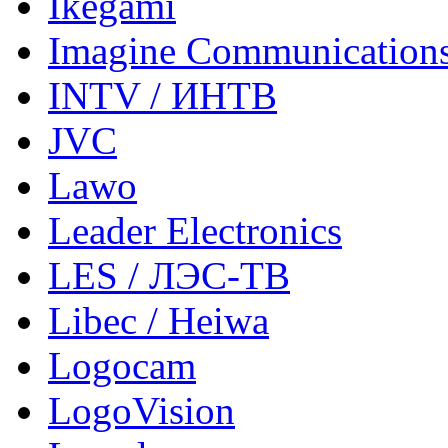
Ikegami
Imagine Communication
INTV / ИНТВ
JVC
Lawo
Leader Electronics
LES / ЛЭС-ТВ
Libec / Heiwa
Logocam
LogoVision