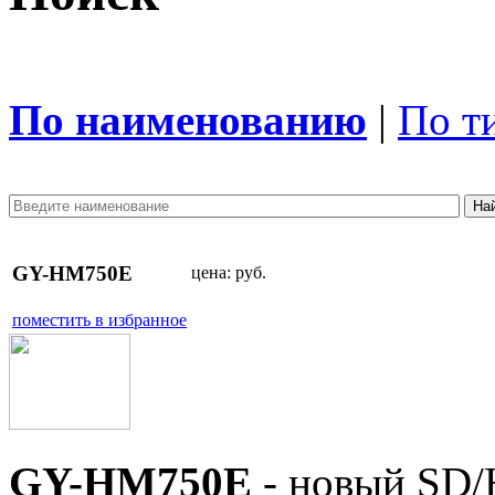
По наименованию
|
По т
GY-HM750E
цена:
руб.
поместить в избранное
GY-HM750E
- новый SD/