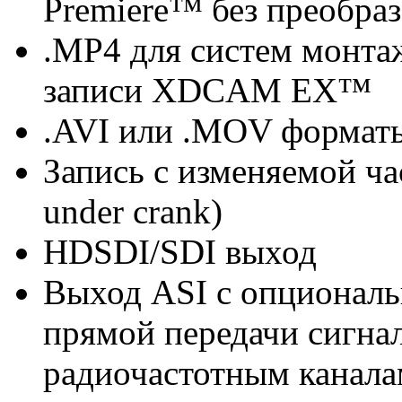
Premiere™ без преобра
.MP4 для систем монта
записи XDCAM EX™
.AVI или .MOV форматы
Запись с изменяемой час
under crank)
HDSDI/SDI выход
Выход ASI с опционал
прямой передачи сигна
радиочастотным канала