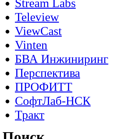
Stream Labs
Teleview
ViewCast
Vinten
БВА Инжиниринг
Перспектива
ПРОФИТТ
СофтЛаб-НСК
Тракт
Поиск