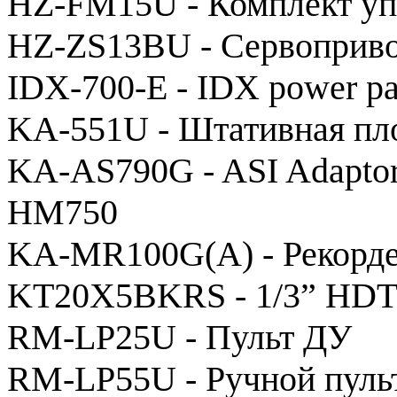
HZ-FM15U - Комплект уп
HZ-ZS13BU - Сервоприво
IDX-700-E - IDX power 
KA-551U - Штативная пл
KA-AS790G - ASI Adapto
HM750
KA-MR100G(A) - Рекордер
KT20X5BKRS - 1/3” HDT
RM-LP25U - Пульт ДУ
RM-LP55U - Ручной пуль