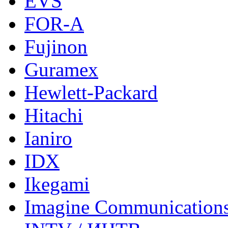
EVS
FOR-A
Fujinon
Guramex
Hewlett-Packard
Hitachi
Ianiro
IDX
Ikegami
Imagine Communication