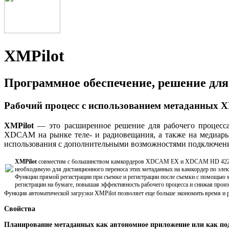
XMPilot
Программное обеспечение, решение дл
Рабочий процесс с использованием метаданных 
XMPilot
— это расширенное решение для рабочего процесса 
XDCAM на рынке теле- и радиовещания, а также на медиарын
использования с дополнительными возможностями подключения
XMPilot
совместим с бол
ьшинством камкордеров XDCAM EX и XDCAM HD 422, в т
необходимую для дистанционного переноса этих метаданных на камкордер по элек
Функции прямой регистрации при съемке и регистрации после съемки с помощью 
регистрации на бумаге, повышая эффективность рабочего процесса и снижая прои
Функция автоматической загрузки XMPilot позволяет еще больше экономить время и рес
Свойства
Планирование метаданных как автономное приложение или как по