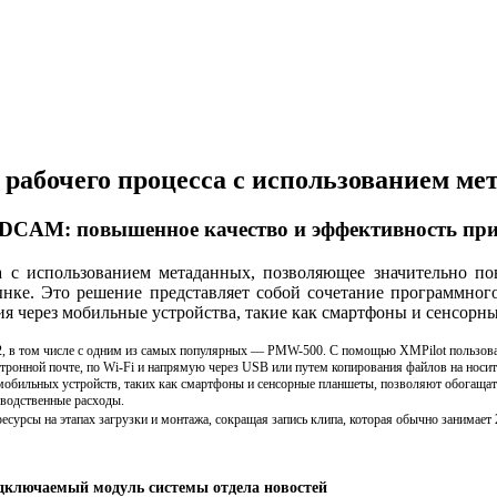
я рабочего процесса с использованием 
XDCAM: повышенное качество и эффективность при
с использованием метаданных, позволяющее значительно пов
ке. Это решение представляет собой сочетание программного
 через мобильные устройства, такие как смартфоны и сенсорн
ом числе с одним из самых популярных — PMW-500. С помощью XMPilot пользователи
тронной почте, по Wi-Fi и напрямую через USB или путем копирования файлов на носит
мобильных устройств, таких как смартфоны и сенсорные планшеты, позволяют обогащат
зводственные расходы.
урсы на этапах загрузки и монтажа, сокращая запись клипа, которая обычно занимает 2
дключаемый модуль системы отдела новостей