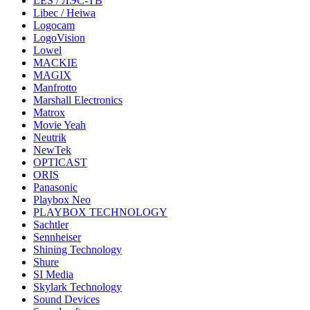
LES / ЛЭС-ТВ
Libec / Heiwa
Logocam
LogoVision
Lowel
MACKIE
MAGIX
Manfrotto
Marshall Electronics
Matrox
Movie Yeah
Neutrik
NewTek
OPTICAST
ORIS
Panasonic
Playbox Neo
PLAYBOX TECHNOLOGY
Sachtler
Sennheiser
Shining Technology
Shure
SI Media
Skylark Technology
Sound Devices