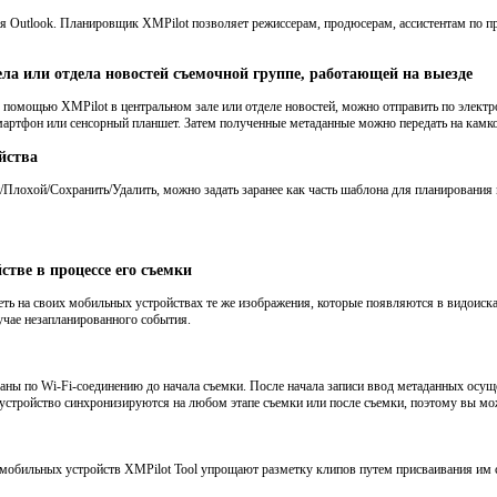
Outlook. Планировщик XMPilot позволяет режиссерам, продюсерам, ассистентам по про
ла или отдела новостей съемочной группе, работающей на выезде
 помощью XMPilot в центральном зале или отделе новостей, можно отправить по электр
мартфон или сенсорный планшет. Затем полученные метаданные можно передать на камкор
йства
Плохой/Сохранить/Удалить, можно задать заранее как часть шаблона для планирования 
тве в процессе его съемки
деть на своих мобильных устройствах те же изображения, которые появляются в видоиск
учае незапланированного события.
ны по Wi-Fi-соединению до начала съемки. После начала записи ввод метаданных осуще
 устройство синхронизируются на любом этапе съемки или после съемки, поэтому вы мо
мобильных устройств XMPilot Tool упрощают разметку клипов путем присваивания им 