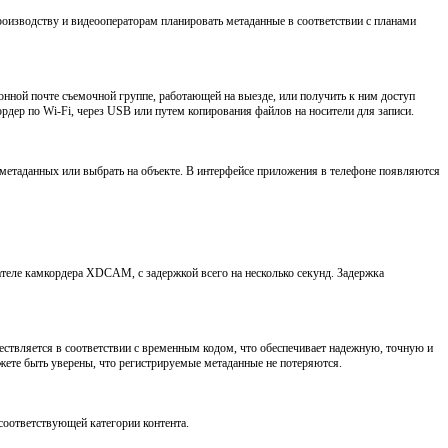
изводству и видеооператорам планировать метаданные в соответствии с планами
онной почте съемочной группе, работающей на выезде, или получить к ним доступ
дер по Wi-Fi, через USB или путем копирования файлов на носители для записи.
метаданных или выбрать на объекте. В интерфейсе приложения в телефоне появляются
ателе камкордера XDCAM, с задержкой всего на несколько секунд. Задержка
ствляется в соответствии с временным кодом, что обеспечивает надежную, точную и
жете быть уверены, что регистрируемые метаданные не потеряются.
соответствующей категории контента.