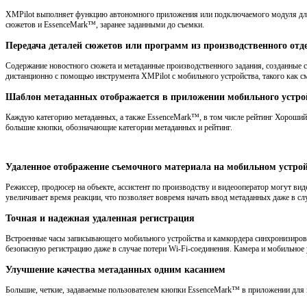
XMPilot выполняет функцию автономного приложения или подключаемого модуля для 
сюжетов и EssenceMark™, заранее заданными до съемки.
Передача деталей сюжетов или программ из производственного отде
Содержание новостного сюжета и метаданные производственного задания, созданные с
дистанционно с помощью инструмента XMPilot с мобильного устройства, такого как с
Шаблон метаданных отображается в приложении мобильного устро
Каждую категорию метаданных, а также EssenceMark™, в том числе рейтинг Хороший/
большие кнопки, обозначающие категории метаданных и рейтинг.
Удаленное отображение съемочного материала на мобильном устройс
Режиссер, продюсер на объекте, ассистент по производству и видеооператор могут ви
увеличивает время реакции, что позволяет вовремя начать ввод метаданных даже в сл
Точная и надежная удаленная регистрация
Встроенные часы записывающего мобильного устройства и камкордера синхронизирова
безопасную регистрацию даже в случае потери Wi-Fi-соединения. Камера и мобильное
Улучшение качества метаданных одним касанием
Большие, четкие, задаваемые пользователем кнопки EssenceMark™ в приложении для 