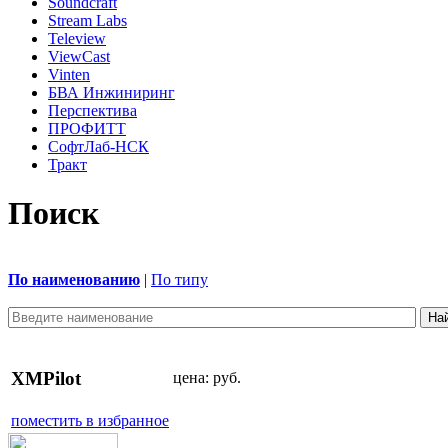
Soundcraft
Stream Labs
Teleview
ViewCast
Vinten
БВА Инжиниринг
Перспектива
ПРОФИТТ
СофтЛаб-НСК
Тракт
Поиск
По наименованию
|
По типу
XMPilot
цена:
руб.
поместить в избранное