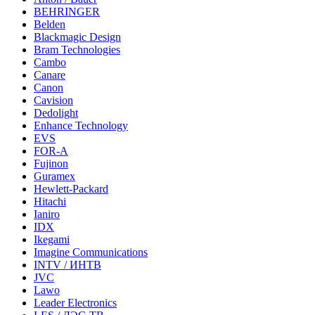
BEHRINGER
Belden
Blackmagic Design
Bram Technologies
Cambo
Canare
Canon
Cavision
Dedolight
Enhance Technology
EVS
FOR-A
Fujinon
Guramex
Hewlett-Packard
Hitachi
Ianiro
IDX
Ikegami
Imagine Communications
INTV / ИНТВ
JVC
Lawo
Leader Electronics