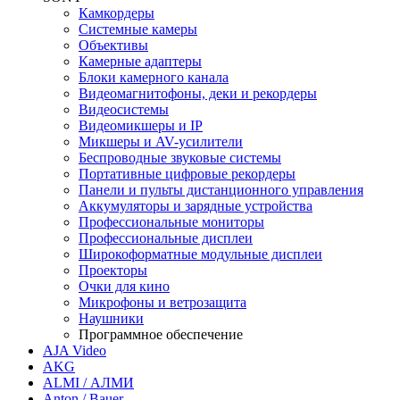
Камкордеры
Системные камеры
Объективы
Камерные адаптеры
Блоки камерного канала
Видеомагнитофоны, деки и рекордеры
Видеосистемы
Видеомикшеры и IP
Микшеры и AV-усилители
Беспроводные звуковые системы
Портативные цифровые рекордеры
Панели и пульты дистанционного управления
Аккумуляторы и зарядные устройства
Профессиональные мониторы
Профессиональные дисплеи
Широкоформатные модульные дисплеи
Проекторы
Очки для кино
Микрофоны и ветрозащита
Наушники
Программное обеспечение
AJA Video
AKG
ALMI / АЛМИ
Anton / Bauer