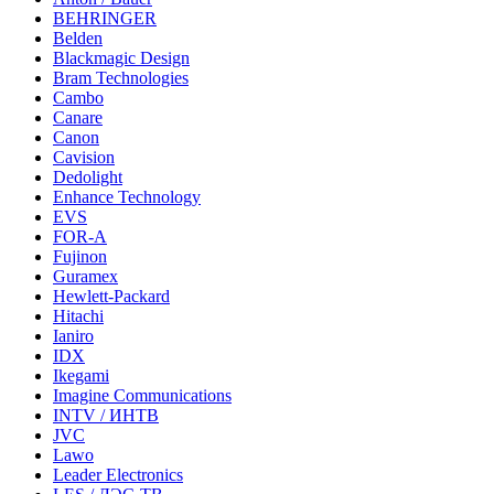
BEHRINGER
Belden
Blackmagic Design
Bram Technologies
Cambo
Canare
Canon
Cavision
Dedolight
Enhance Technology
EVS
FOR-A
Fujinon
Guramex
Hewlett-Packard
Hitachi
Ianiro
IDX
Ikegami
Imagine Communications
INTV / ИНТВ
JVC
Lawo
Leader Electronics