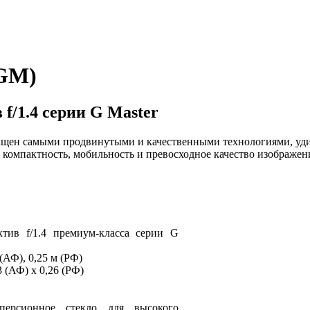
4GM)
/1.4 серии G Master
ащен самыми продвинутыми и качественными технологиями, уди
е компактность, мобильность и превосходное качество изображен
тив f/1.4 премиум-класса серии G
(АФ), 0,25 м (РФ)
 (АФ) x 0,26 (РФ)
ерсионное стекло для высокого