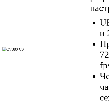
наст
UH
и 
П
72
fp
Ч
ча
се