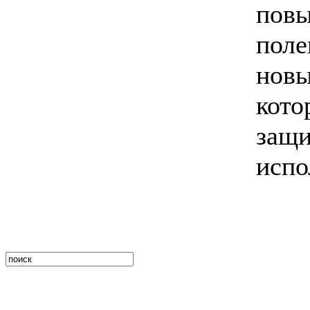
пов
пол
нов
кот
защи
испо