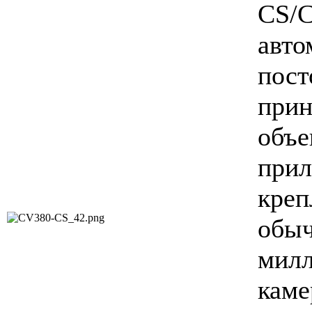
CS
авт
пос
при
объе
прил
кре
обы
мил
кам