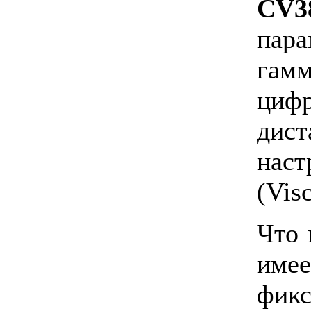
CV3
пара
гам
циф
дис
нас
(Visc
Что 
им
фикс