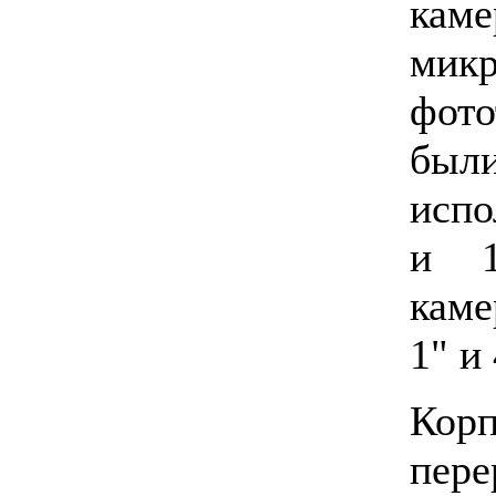
кам
мик
фот
был
испо
и 1
каме
1" и 
Ко
пе