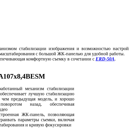
низмом стабилизации изображения и возможностью настройк
 масштабирования с большой ЖК-панелью для удобной работы.
еспечивающая комфортную съемку в сочетании с
ERD-50A
.
A107x8,4BESM
работанный механизм стабилизации
 обеспечивает лучшую стабилизацию
, чем предыдущая модель, и хорошо
поворотом назад, обеспечивая
идео
встроенная ЖК-панель, позволяющая
траивать параметры съемки, включая
табирования и кривую фокусировки