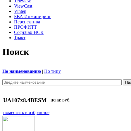
Teleview
ViewCast
Vinten
БВА Инжиниринг
Перспектива
ПРОФИТТ
СофтЛаб-НСК
Тракт
Поиск
По наименованию
|
По типу
UA107x8.4BESM
цена:
руб.
поместить в избранное