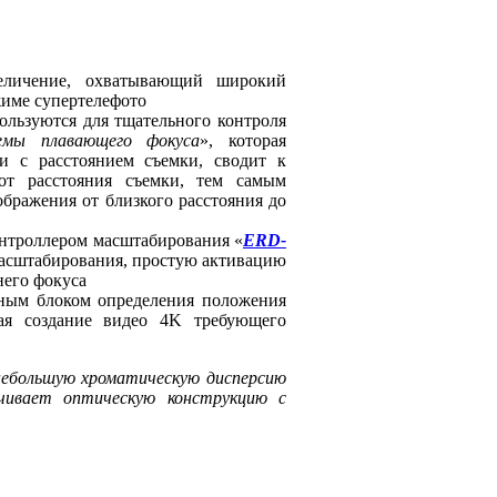
величение, охватывающий широкий
жиме супертелефото
льзуются для тщательного контроля
емы плавающего фокуса
», которая
и с расстоянием съемки, сводит к
от расстояния съемки, тем самым
бражения от близкого расстояния до
нтроллером масштабирования «
ERD-
 масштабирования, простую активацию
него фокуса
ным блоком определения положения
ая создание видео 4K требующего
небольшую хроматическую дисперсию
ечивает оптическую конструкцию с