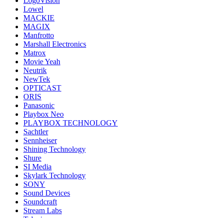
LogoVision
Lowel
MACKIE
MAGIX
Manfrotto
Marshall Electronics
Matrox
Movie Yeah
Neutrik
NewTek
OPTICAST
ORIS
Panasonic
Playbox Neo
PLAYBOX TECHNOLOGY
Sachtler
Sennheiser
Shining Technology
Shure
SI Media
Skylark Technology
SONY
Sound Devices
Soundcraft
Stream Labs