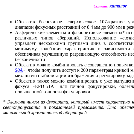
каталог
Скачать:
Объектив беспечивает сверхвысокое 107-кратное у
диапазон фокусных расстояний от 8,4 мм до 900 мм в ре
Асферические элементы и флюоритовые элементы* испо
различных типов аберраций. Использование «
сист
управляет несколькими группами линз в соответстви
минимуму колебания характеристик в зависимости 
обеспечивая улучшенную разрешающую способность изо
бесконечности
Объектив можно комбинировать с совершенно новым ко
50A
», чтобы получить доступ к 200 параметрам кривой
механизма стабилизации изображения и регулировку зад
Объектив также можно комбинировать с уже выпущен
фокуса «EPD-51A» для точной фокусировки, облегч
повышенной точности фокусировки
* Элемент линзы из флюорита, который имеет характерно 
светопропускания и показателей преломления. Это обесп
минимальной хроматической аберрацией.