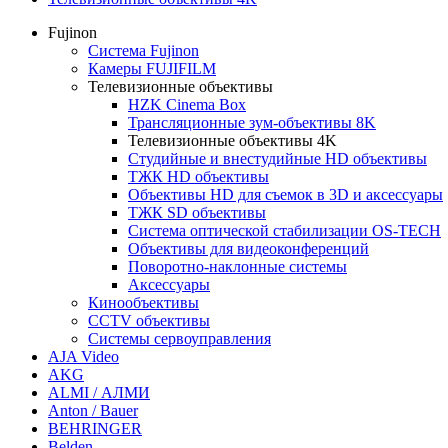
Fujinon
Система Fujinon
Камеры FUJIFILM
Телевизионные объективы
HZK Cinema Box
Трансляционные зум-объективы 8K
Телевизионные объективы 4K
Студийные и внестудийные HD объективы
ТЖК HD объективы
Объективы HD для съемок в 3D и аксессуары
ТЖК SD объективы
Система оптической стабилизации OS-TECH
Объективы для видеоконференций
Поворотно-наклонные системы
Аксессуары
Кинообъективы
CCTV объективы
Системы сервоуправления
AJA Video
AKG
ALMI / АЛМИ
Anton / Bauer
BEHRINGER
Belden