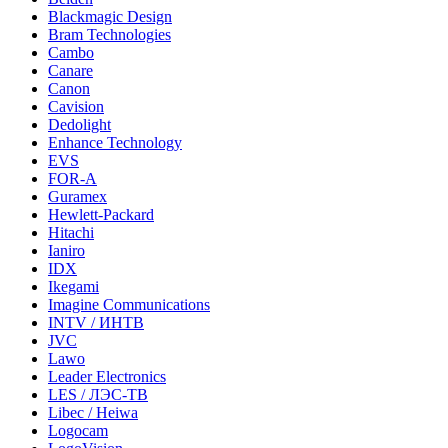
Blackmagic Design
Bram Technologies
Cambo
Canare
Canon
Cavision
Dedolight
Enhance Technology
EVS
FOR-A
Guramex
Hewlett-Packard
Hitachi
Ianiro
IDX
Ikegami
Imagine Communications
INTV / ИНТВ
JVC
Lawo
Leader Electronics
LES / ЛЭС-ТВ
Libec / Heiwa
Logocam