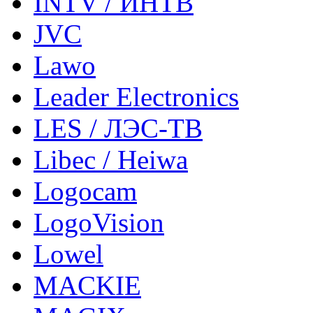
INTV / ИНТВ
JVC
Lawo
Leader Electronics
LES / ЛЭС-ТВ
Libec / Heiwa
Logocam
LogoVision
Lowel
MACKIE