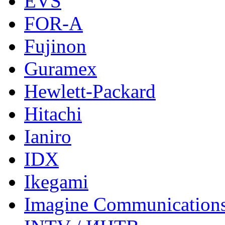
EVS
FOR-A
Fujinon
Guramex
Hewlett-Packard
Hitachi
Ianiro
IDX
Ikegami
Imagine Communication