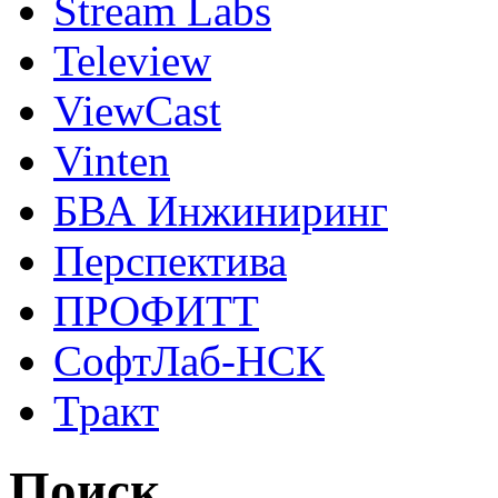
Stream Labs
Teleview
ViewCast
Vinten
БВА Инжиниринг
Перспектива
ПРОФИТТ
СофтЛаб-НСК
Тракт
Поиск