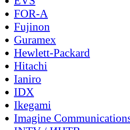
EVS
FOR-A
Fujinon
Guramex
Hewlett-Packard
Hitachi
Ianiro
IDX
Ikegami
Imagine Communication