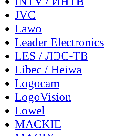
INTV / ИНТВ
JVC
Lawo
Leader Electronics
LES / ЛЭС-ТВ
Libec / Heiwa
Logocam
LogoVision
Lowel
MACKIE