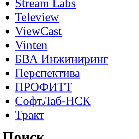
Stream Labs
Teleview
ViewCast
Vinten
БВА Инжиниринг
Перспектива
ПРОФИТТ
СофтЛаб-НСК
Тракт
Поиск