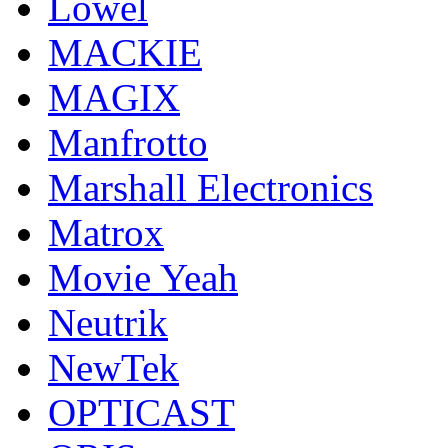
Lowel
MACKIE
MAGIX
Manfrotto
Marshall Electronics
Matrox
Movie Yeah
Neutrik
NewTek
OPTICAST