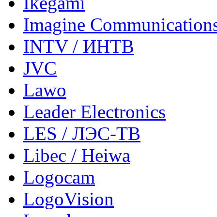
Ikegami
Imagine Communication
INTV / ИНТВ
JVC
Lawo
Leader Electronics
LES / ЛЭС-ТВ
Libec / Heiwa
Logocam
LogoVision