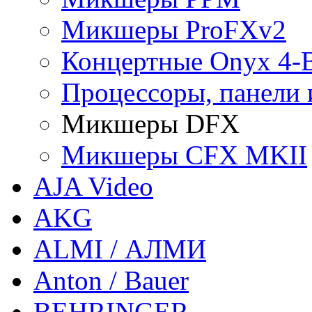
Микшеры ProFXv2
Концертные Onyx 4-
Процессоры, панели 
Микшеры DFX
Микшеры CFX MKII
AJA Video
AKG
ALMI / АЛМИ
Anton / Bauer
BEHRINGER