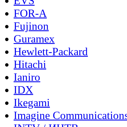
EVS
FOR-A
Fujinon
Guramex
Hewlett-Packard
Hitachi
Ianiro
IDX
Ikegami
Imagine Communication