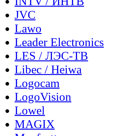
INTV / ИНТВ
JVC
Lawo
Leader Electronics
LES / ЛЭС-ТВ
Libec / Heiwa
Logocam
LogoVision
Lowel
MAGIX