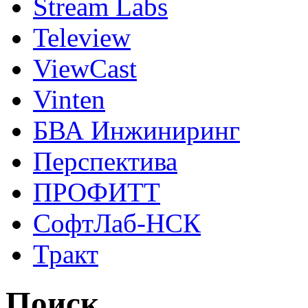
Stream Labs
Teleview
ViewCast
Vinten
БВА Инжиниринг
Перспектива
ПРОФИТТ
СофтЛаб-НСК
Тракт
Поиск