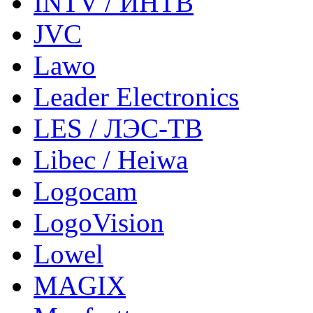
INTV / ИНТВ
JVC
Lawo
Leader Electronics
LES / ЛЭС-ТВ
Libec / Heiwa
Logocam
LogoVision
Lowel
MAGIX