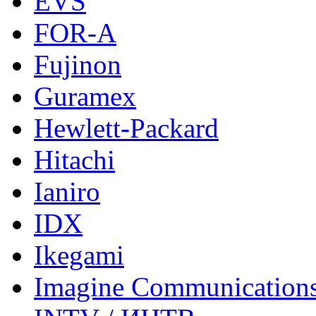
EVS
FOR-A
Fujinon
Guramex
Hewlett-Packard
Hitachi
Ianiro
IDX
Ikegami
Imagine Communication