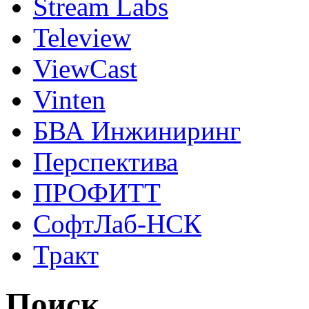
Stream Labs
Teleview
ViewCast
Vinten
БВА Инжиниринг
Перспектива
ПРОФИТТ
СофтЛаб-НСК
Тракт
Поиск