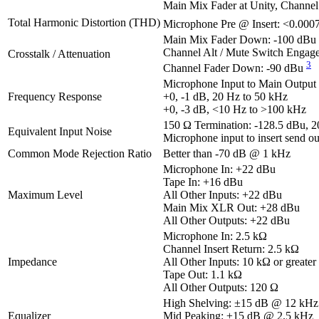
Main Mix Fader at Unity, Channel
Total Harmonic Distortion (THD)
Microphone Pre @ Insert: <0.00
Main Mix Fader Down: -100 dBu
Channel Alt / Mute Switch Engag
Crosstalk / Attenuation
3
Channel Fader Down: -90 dBu
Microphone Input to Main Output 
Frequency Response
+0, -1 dB, 20 Hz to 50 kHz
+0, -3 dB, <10 Hz to >100 kHz
150 Ω Termination: -128.5 dBu, 2
Equivalent Input Noise
Microphone input to insert send 
Common Mode Rejection Ratio
Better than -70 dB @ 1 kHz
Microphone In: +22 dBu
Tape In: +16 dBu
Maximum Level
All Other Inputs: +22 dBu
Main Mix XLR Out: +28 dBu
All Other Outputs: +22 dBu
Microphone In: 2.5 kΩ
Channel Insert Return: 2.5 kΩ
Impedance
All Other Inputs: 10 kΩ or greater
Tape Out: 1.1 kΩ
All Other Outputs: 120 Ω
High Shelving: ±15 dB @ 12 kHz
Equalizer
Mid Peaking: ±15 dB @ 2.5 kHz