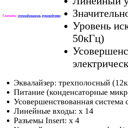
Линейный у
Значительн
Скачать:
спецификация
,
руководство
Уровень ис
50кГц)
Усовершенс
электричес
Эквалайзер: трехполосный (12к
Питание (конденсаторные мик
Усовершенствованная система 
Линейные входы: х 14
Разъемы Insert: х 4