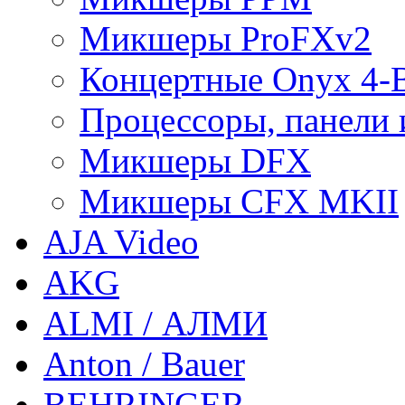
Микшеры ProFXv2
Концертные Onyx 4-
Процессоры, панели 
Микшеры DFX
Микшеры CFX MKII
AJA Video
AKG
ALMI / АЛМИ
Anton / Bauer
BEHRINGER