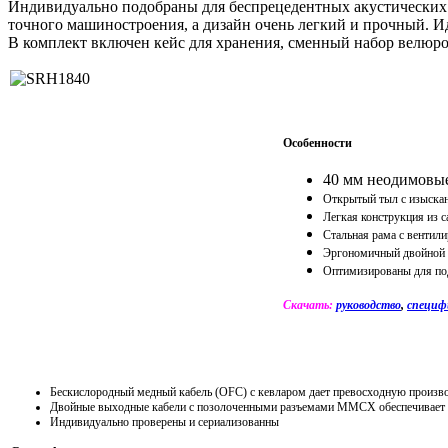
Индивидуально подобраны для беспрецедентных акустических
точного машиностроения, а дизайн очень легкий и прочный. И
В комплект включен кейс для хранения, сменный набор велюр
Особенности
40 мм неодимовы
Открытый тыл с изыскан
Легкая конструкция из 
Стальная рама с вентил
Эргономичный двойной 
Оптимизированы для п
Скачать:
руководство
,
специф
Бескислородный медный кабель (OFC) с кевларом дает превосходную произво
Двойные выходные кабели с позолоченными разъемами MMCX обеспечивает бе
Индивидуально проверены и сериализованны