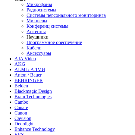
Микрофоны
Радиосистемы
Системы персонального мониторинга
Микшеры
Конференц системы
Антенны
Наушники
Программное обеспечение
Кабели
Аксессуары
AJA Video
AKG
ALMI / АЛМИ
Anton / Bauer
BEHRINGER
Belden
Blackmagic Design
Bram Technologies
Cambo
Canare
Canon
Cavision
Dedolight
Enhance Technology
EVS