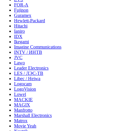
FOR-A
Fujinon
Guramex
Hewlett-Packard
Hitachi
Ianiro
IDX
Ikegami
Imagine Communications
INTV / ИНТВ
JVC
Lawo
Leader Electronics
LES / ЛЭС-ТВ
Libec / Heiwa
Logocam
LogoVision
Lowel
MACKIE
MAGIX
Manfrotto
Marshall Electronics
Matrox
Movie Yeah