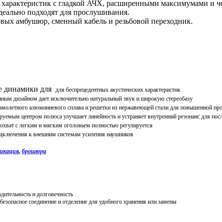
 характеристик с гладкой АЧХ, расширенными максимумами и че
деально подходят для прослушивания.
овых амбушюр, сменный кабель и резьбовой переходник.
е динамики для
для беспрецедентных акустических характеристик
ным дизайном дает исключительно натуральный звук и широкую стереобазу
самолетного алюминиевого сплава и решетки из
нержавеющей стали
для повышенной про
ируемым центром полюса улучшает линейность и устраняет внутренний резонанс для пос
охват с
легким и
мягким оголовьем полностью регулируется
одключения к
внешним
системам усиления наушников
икация
,
брошюра
дительность и долговечность
зопасное соединение и отделение для удобного хранения или замены