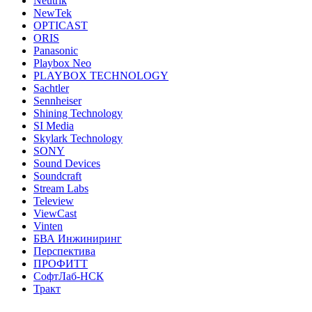
Neutrik
NewTek
OPTICAST
ORIS
Panasonic
Playbox Neo
PLAYBOX TECHNOLOGY
Sachtler
Sennheiser
Shining Technology
SI Media
Skylark Technology
SONY
Sound Devices
Soundcraft
Stream Labs
Teleview
ViewCast
Vinten
БВА Инжиниринг
Перспектива
ПРОФИТТ
СофтЛаб-НСК
Тракт