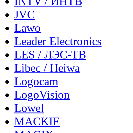
INTV / ИНТВ
JVC
Lawo
Leader Electronics
LES / ЛЭС-ТВ
Libec / Heiwa
Logocam
LogoVision
Lowel
MACKIE