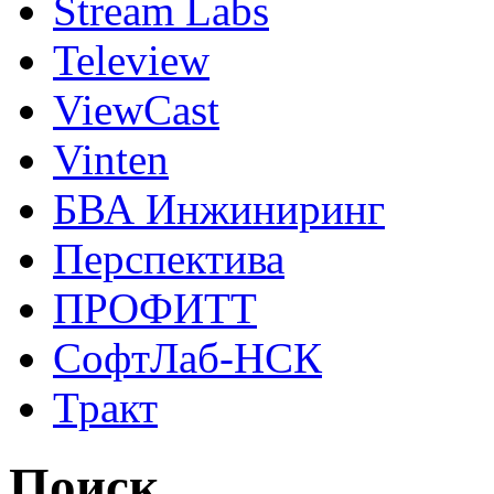
Stream Labs
Teleview
ViewCast
Vinten
БВА Инжиниринг
Перспектива
ПРОФИТТ
СофтЛаб-НСК
Тракт
Поиск