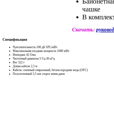
Байонетна
чашке
В комплек
Скачать:
руково
Спецификация
Чувствительность 100 дБ SPL/мВт
Максимальная входная мощность 1000 мВт
Импеданс 42 Ома
Частотный диапазон 5 Гц-30 кГц
Вес 322 г
Длина кабеля 2,5 м
Кабель: съемный спиральный, бескислородная медь (OFC)
Позолоченный 3,5 мм стерео мини-джек