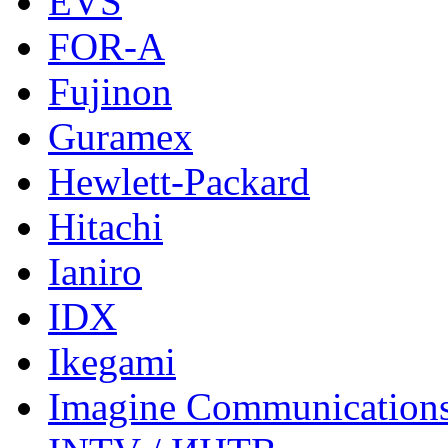
EVS
FOR-A
Fujinon
Guramex
Hewlett-Packard
Hitachi
Ianiro
IDX
Ikegami
Imagine Communication