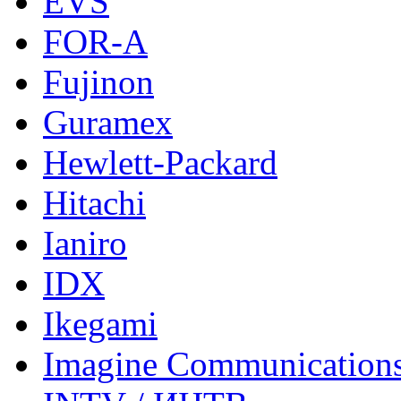
EVS
FOR-A
Fujinon
Guramex
Hewlett-Packard
Hitachi
Ianiro
IDX
Ikegami
Imagine Communication