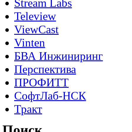
Stream Labs
Teleview
ViewCast
Vinten
БВА Инжиниринг
Перспектива
ПРОФИТТ
СофтЛаб-НСК
Тракт
Поиск