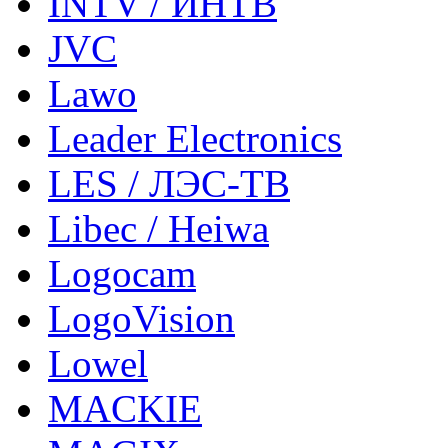
INTV / ИНТВ
JVC
Lawo
Leader Electronics
LES / ЛЭС-ТВ
Libec / Heiwa
Logocam
LogoVision
Lowel
MACKIE