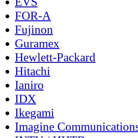
EVS
FOR-A
Fujinon
Guramex
Hewlett-Packard
Hitachi
Ianiro
IDX
Ikegami
Imagine Communication