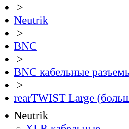
>
Neutrik
>
BNC
>
BNC кабельные разъем
>
rearTWIST Large (боль
Neutrik
XLR кабельные