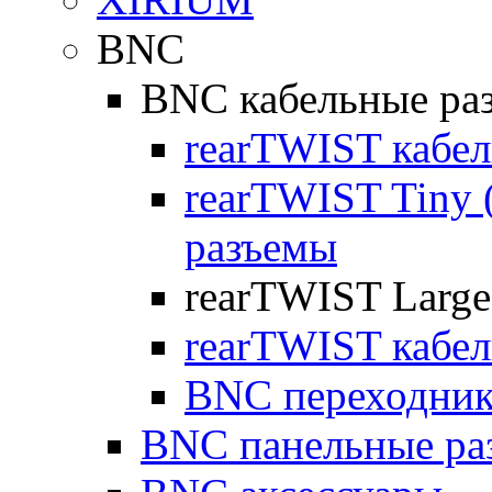
BNC
BNC кабельные ра
rearTWIST кабе
rearTWIST Tiny
разъемы
rearTWIST Large
rearTWIST кабел
BNC переходни
BNC панельные ра