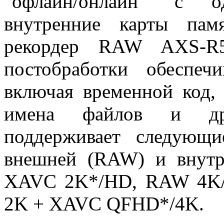
"офлайн/онлайн" с о
внутренние карты пам
рекордер RAW AXS-R5
постобработки обеспечи
включая временной код,
имена файлов и дру
поддерживает следующ
внешней (RAW) и внут
XAVC 2K*/HD, RAW 4K
2K + XAVC QFHD*/4K.