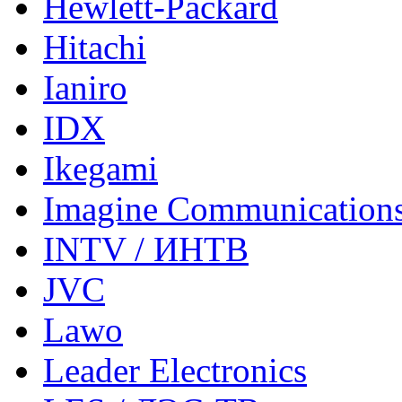
Hewlett-Packard
Hitachi
Ianiro
IDX
Ikegami
Imagine Communication
INTV / ИНТВ
JVC
Lawo
Leader Electronics