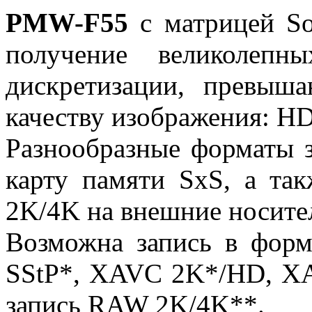
PMW-F55
c матрицей So
получение великолепн
дискретизации, превыш
качеству изображения: HD
Разнообразные форматы 
карту памяти SxS, а та
2K/4K на внешние носи
Возможна запись в фо
SStP*, XAVC 2K*/HD, X
запись RAW 2K/4K**.