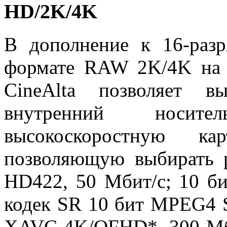
HD/2K/4K
В дополнение к 16-раз
формате RAW 2K/4K на 
CineAlta позволяет в
внутренний носите
высокоскоростную 
позволяющую выбирать 
HD422, 50 Мбит/с; 10 б
кодек SR 10 бит MPEG4 S
XAVC 4K/QFHD*, 300 Мби