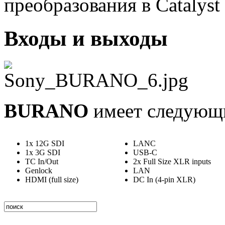
преобразования в Catalyst
Входы и выходы
BURANO
имеет следующи
1x 12G SDI
LANC
1x 3G SDI
USB-C
TC In/Out
2x Full Size XLR inputs
Genlock
LAN
HDMI (full size)
DC In (4-pin XLR)