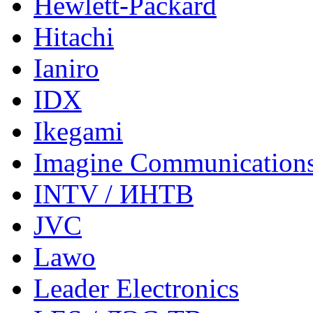
Hewlett-Packard
Hitachi
Ianiro
IDX
Ikegami
Imagine Communication
INTV / ИНТВ
JVC
Lawo
Leader Electronics