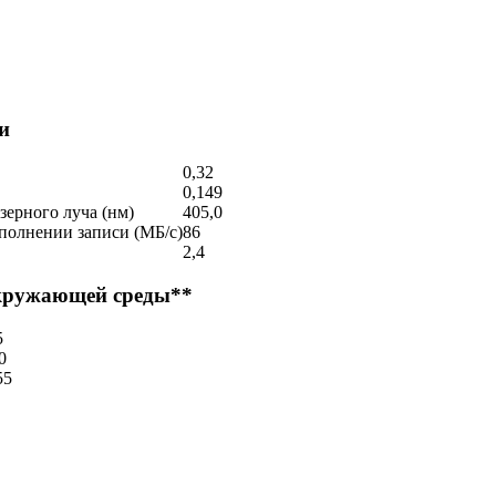
и
0,32
0,149
зерного луча (нм)
405,0
полнении записи (МБ/с)
86
2,4
окружающей среды**
5
0
55